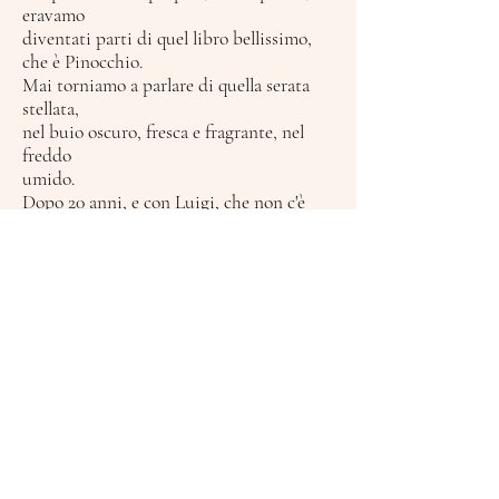
eravamo
diventati parti di quel libro bellissimo,
che è Pinocchio.
Mai torniamo a parlare di quella serata
stellata,
nel buio oscuro, fresca e fragrante, nel
freddo
umido.
Dopo 20 anni, e con Luigi, che non c'è
più,
penso che alla fine ce una parte di noi che
rimane
inalterabilmente infantile, ma talmente
nascosta per
la paura, colpa dei fallimenti, dei
tradimenti anche
da persone fidate, che ci fanno fare il
contrario del
bisogno, chiuderci invece d’aprirci, verso
l ignota
serata magica.