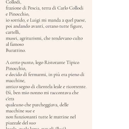
Collodi,
frazione di Pescia, terra di Carlo Collodi
e Pinocchio,
io sorrido, e Luigi mi manda a quel paese,
poi andando avanti, cerano tutte figure,
cartelli,
musei, agriturismi, che rendevano culto
al famoso
Burattino.
A certo punto, lego Ristorante Tipico
Pinocchio,
e decido di fermarmi, in più era pieno di
macchine,
antico segno di clientela leale e ricorrente.
(Sì, ben mio nonno mi raccontava che
c’era
qualcuno che parcheggiava, delle
macchine sue e
non funzionanti tutte le mattine nel
piazzale del suo
locale, quale lamo, per gli illusi)